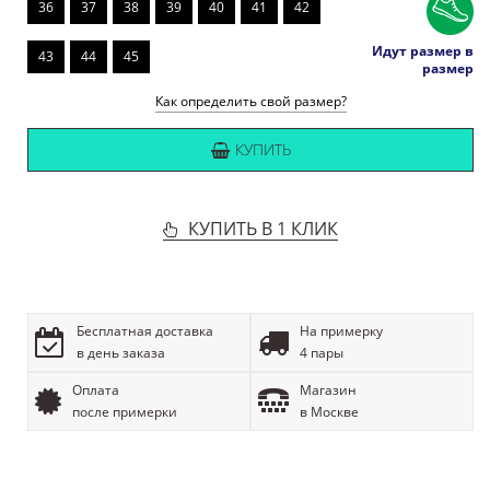
36
37
38
39
40
41
42
Идут размер в
43
44
45
размер
Как определить свой размер?
КУПИТЬ
КУПИТЬ В 1 КЛИК
Бесплатная доставка
На примерку
в день заказа
4 пары
Оплата
Магазин
после примерки
в Москве