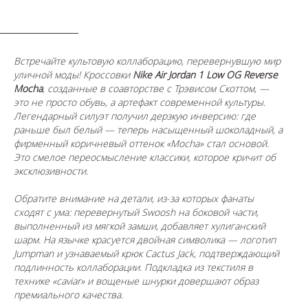
ОПИСАНИЕ
Встречайте культовую коллаборацию, перевернувшую мир
уличной моды! Кроссовки
Nike
Air Jordan 1 Low OG Reverse
Mocha
, созданные в соавторстве с Трэвисом Скоттом, —
это не просто обувь, а артефакт современной культуры.
Легендарный силуэт получил дерзкую инверсию: где
раньше был белый — теперь насыщенный шоколадный, а
фирменный коричневый оттенок «Mocha» стал основой.
Это смелое переосмысление классики, которое кричит об
эксклюзивности.
Обратите внимание на детали, из-за которых фанаты
сходят с ума: перевернутый Swoosh на боковой части,
выполненный из мягкой замши, добавляет хулиганский
шарм. На язычке красуется двойная символика — логотип
Jumpman и узнаваемый крюк Cactus Jack, подтверждающий
подлинность коллаборации. Подкладка из текстиля в
технике «caviar» и вощеные шнурки довершают образ
премиального качества.