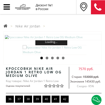
Дисконт №1
в России
Nike Air Jordan
Loading...
КРОССОВКИ NIKE AIR
7570 руб.
JORDAN 1 RETRO LOW OG
MEDIUM OLIVE
Старая:
153000 руб.
Код товара:: Nike Air Jordan 1 Retro Low
Экономия 145430 руб.
Оценка покупателей
Скидка -
95
%
36
37
38
39
40
41
42