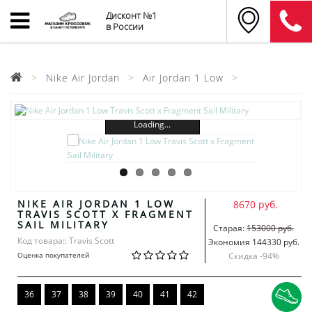
Дисконт №1
в России
Nike Air Jordan
Air Jordan 1 Low
Loading...
NIKE AIR JORDAN 1 LOW
8670 руб.
TRAVIS SCOTT X FRAGMENT
SAIL MILITARY
Старая:
153000 руб.
Код товара:: Travis Scott
Экономия 144330 руб.
Оценка покупателей
Скидка -
94
%
36
37
38
39
40
41
42