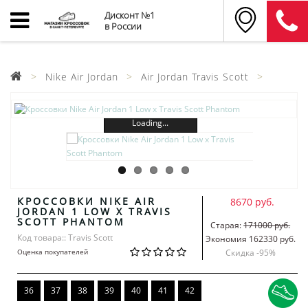
Дисконт №1
в России
Nike Air Jordan
Air Jordan Travis Scott
Loading...
КРОССОВКИ NIKE AIR
8670 руб.
JORDAN 1 LOW X TRAVIS
SCOTT PHANTOM
Старая:
171000 руб.
Код товара:: Travis Scott
Экономия 162330 руб.
Оценка покупателей
Скидка -
95
%
36
37
38
39
40
41
42