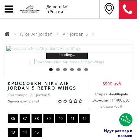
Дисконт №1
в России
Nike Air Jordan
Air Jordan 5
Loading...
КРОССОВКИ NIKE AIR
5990 руб.
JORDAN 5 RETRO WINGS
Старая:
17390 руб.
Код товара:: Air Jordan 5
Экономия 11400 руб.
Оценка покупателей
Скидка -
66
%
36
37
38
39
40
41
42
Идут размер в
43
44
45
размер