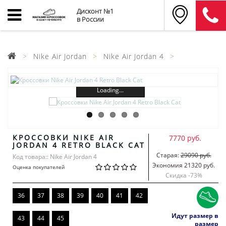
Дисконт №1
в России
Nike Air Jordan
Nike Air Jordan 4
Loading...
КРОССОВКИ NIKE AIR
7770 руб.
JORDAN 4 RETRO BLACK CAT
Старая:
29090 руб.
Код товара:: Nike Air Jordan 4
Экономия 21320 руб.
Оценка покупателей
Скидка -
73
%
36
37
38
39
40
41
42
Идут размер в
43
44
45
размер