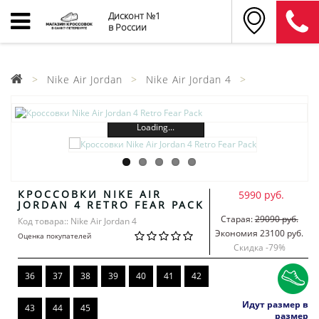
Дисконт №1
в России
Nike Air Jordan
Nike Air Jordan 4
Loading...
КРОССОВКИ NIKE AIR
5990 руб.
JORDAN 4 RETRO FEAR PACK
Старая:
29090 руб.
Код товара:: Nike Air Jordan 4
Экономия 23100 руб.
Оценка покупателей
Скидка -
79
%
36
37
38
39
40
41
42
Идут размер в
43
44
45
размер