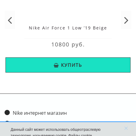
Nike Air Force 1 Low ’19 Beige
10800 руб.
КУПИТЬ
Nike интернет магазин
Доставка и оплата
×
Данный сайт может использовать общеотраслевую
Обмен и возврат
технологию, называемую cookie. Файлы cookie