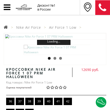
Дисконт №1
в России
Nike Air Force
Air Force 1 Low
Loading...
КРОССОВКИ NIKE AIR
12690 руб.
FORCE 1 07 PRM
HALLOWEEN
Код товара:: Nike Air Force 1 Low
Оценка покупателей
36
37
38
39
40
41
42