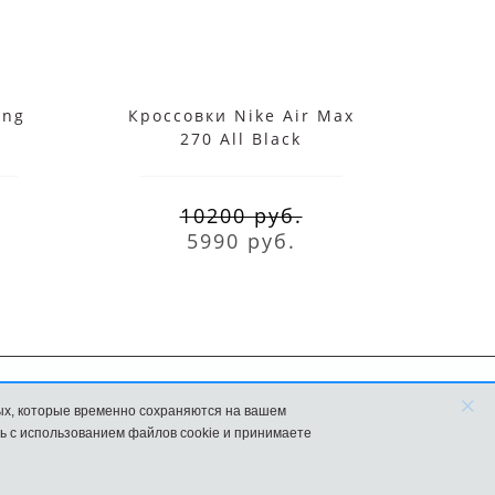
ing
Кроссовки Nike Air Max
Крос
270 All Black
1 07 
10200 руб.
5990 руб.
×
ых, которые временно сохраняются на вашем
FAQ
Новости
ь с использованием файлов cookie и принимаете