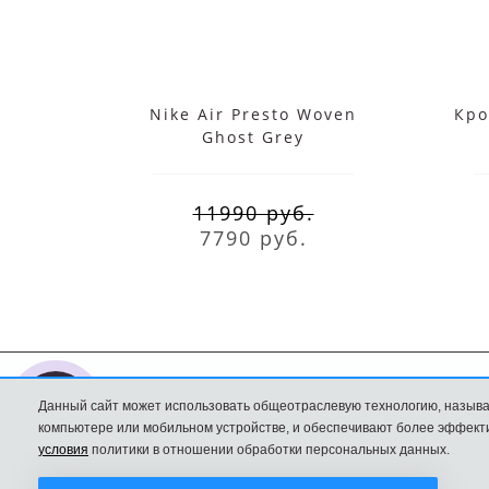
Nike Air Presto Woven
Кро
Ghost Grey
11990 руб.
7790 руб.
Данный сайт может использовать общеотраслевую технологию, называ
Nike интернет
Доставка и оплата
компьютере или мобильном устройстве, и обеспечивают более эффекти
магазин
Политика
условия
политики в отношении обработки персональных данных.
Конфиденциальност