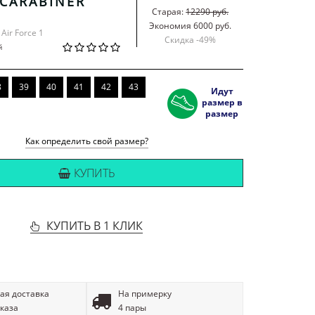
 CARABINER
Старая:
12290 руб.
Экономия 6000 руб.
 Air Force 1
Скидка -
49
%
й
8
39
40
41
42
43
Идут
размер в
размер
Как определить свой размер?
КУПИТЬ
КУПИТЬ В 1 КЛИК
ая доставка
На примерку
аказа
4 пары