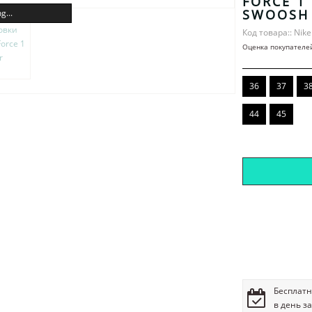
FORCE 1
SWOOSH
g...
Код товара:: Nike
Оценка покупателе
36
37
3
44
45
Бесплатн
в день з