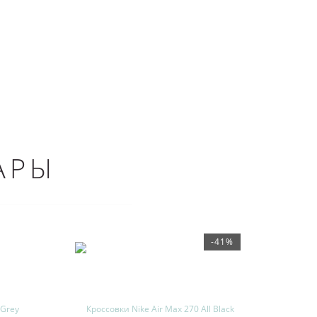
АРЫ
-41%