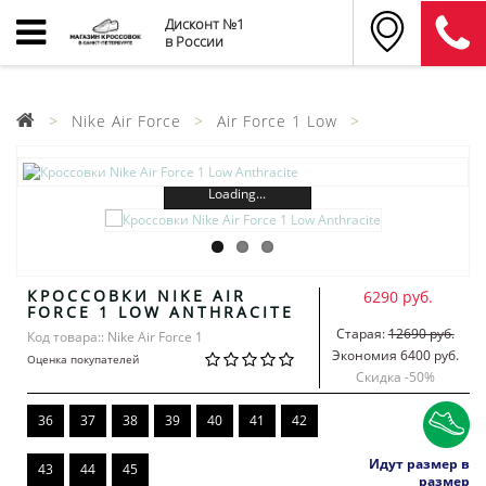
Дисконт №1
в России
Nike Air Force
Air Force 1 Low
Loading...
КРОССОВКИ NIKE AIR
6290 руб.
FORCE 1 LOW ANTHRACITE
Старая:
12690 руб.
Код товара:: Nike Air Force 1
Экономия 6400 руб.
Оценка покупателей
Скидка -
50
%
36
37
38
39
40
41
42
Идут размер в
43
44
45
размер