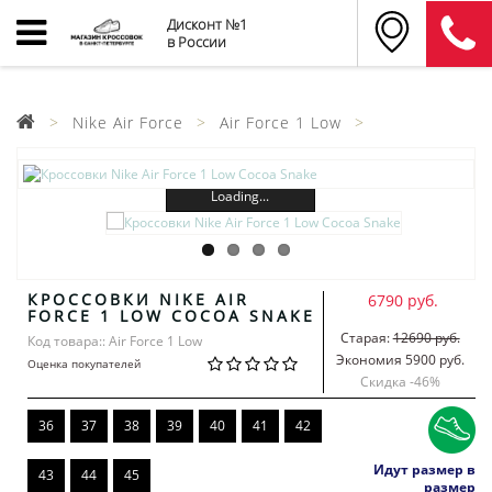
Дисконт №1
в России
Nike Air Force
Air Force 1 Low
Loading...
КРОССОВКИ NIKE AIR
6790 руб.
FORCE 1 LOW COCOA SNAKE
Старая:
12690 руб.
Код товара:: Air Force 1 Low
Экономия 5900 руб.
Оценка покупателей
Скидка -
46
%
36
37
38
39
40
41
42
Идут размер в
43
44
45
размер