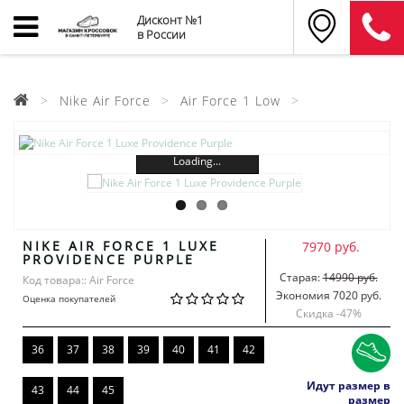
Дисконт №1
в России
Nike Air Force
Air Force 1 Low
Loading...
NIKE AIR FORCE 1 LUXE
7970 руб.
PROVIDENCE PURPLE
Старая:
14990 руб.
Код товара:: Air Force
Экономия 7020 руб.
Оценка покупателей
Скидка -
47
%
36
37
38
39
40
41
42
Идут размер в
43
44
45
размер