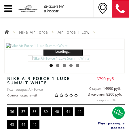
Дисконт №1
в России
Nike Air Force
Air Force 1 Low
Loading...
NIKE AIR FORCE 1 LUXE
6790 руб.
SUMMIT WHITE
Старая:
14990 руб.
Код товара:: Air Force
Экономия 8200 руб.
Оценка покупателей
Скидка -
55
%
36
37
38
39
40
41
42
Идут размер в
43
44
45
размер