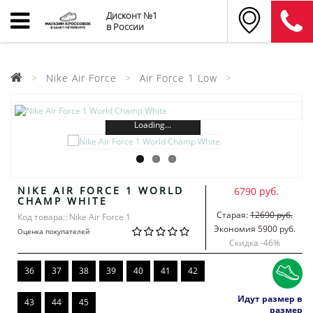
Дисконт №1
в России
Nike Air Force
Air Force 1 Low
Loading...
NIKE AIR FORCE 1 WORLD
6790 руб.
CHAMP WHITE
Старая:
12690 руб.
Код товара:: Nike Air Force 1
Экономия 5900 руб.
Оценка покупателей
Скидка -
46
%
36
37
38
39
40
41
42
Идут размер в
43
44
45
размер