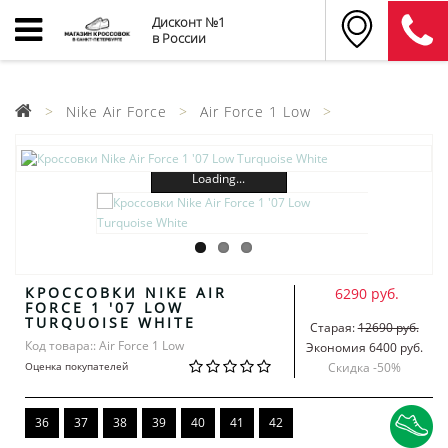
Дисконт №1
в России
Nike Air Force
Air Force 1 Low
Loading...
КРОССОВКИ NIKE AIR
6290 руб.
FORCE 1 '07 LOW
TURQUOISE WHITE
Старая:
12690 руб.
Код товара:: Air Force 1 Low
Экономия 6400 руб.
Оценка покупателей
Скидка -
50
%
36
37
38
39
40
41
42