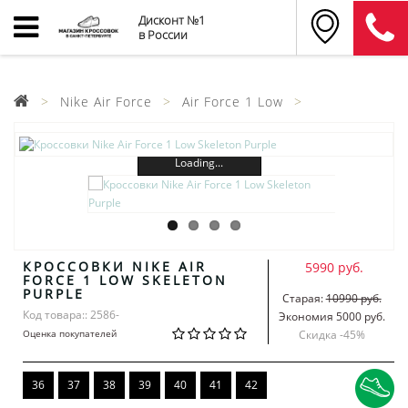
Дисконт №1
в России
Nike Air Force
Air Force 1 Low
Loading...
КРОССОВКИ NIKE AIR
5990 руб.
FORCE 1 LOW SKELETON
PURPLE
Старая:
10990 руб.
Код товара:: 2586-
Экономия 5000 руб.
Оценка покупателей
Скидка -
45
%
36
37
38
39
40
41
42