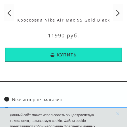
Кроссовки Nike Air Max 95 Gold Black
11990 руб.
КУПИТЬ
Nike интернет магазин
Доставка и оплата
×
Данный сайт может использовать общеотраслевую
Обмен и возврат
технологию, называемую cookie. Файлы cookie
представляют собой небольшие фрагменты данных,