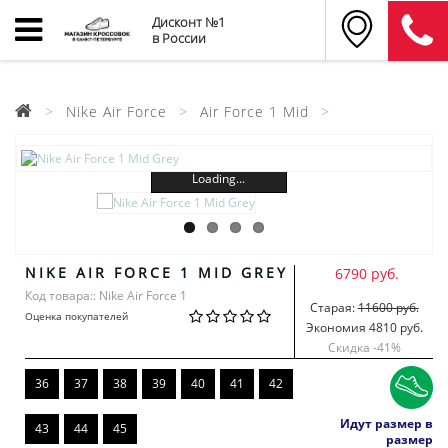
Дисконт №1
в России
Nike Air Force
Air Force 1 Mid
Loading...
NIKE AIR FORCE 1 MID GREY
6790 руб.
Код товара:: Nike Air Force 1
Старая:
11600 руб.
Оценка покупателей
Экономия 4810 руб.
Скидка -
41
%
36
37
38
39
40
41
42
Идут размер в
43
44
45
размер