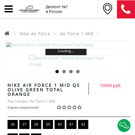
Дисконт №1
в России
Nike Air Force
Air Force 1 Mid
Loading...
NIKE AIR FORCE 1 MID QS
10990 руб.
OLIVE GREEN TOTAL
ORANGE
Код товара:: Air Force 1 Mid
Оценка покупателей
36
37
38
39
40
41
42