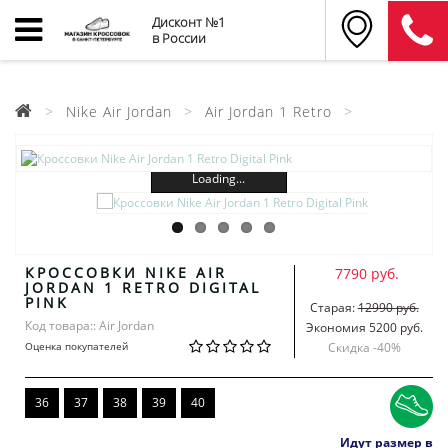
Дисконт №1
в России
Nike Air Jordan
Air Jordan 1 Retro
Loading...
КРОССОВКИ NIKE AIR
7790 руб.
JORDAN 1 RETRO DIGITAL
PINK
Старая:
12990 руб.
Код товара:: Air Jordan
Экономия 5200 руб.
Оценка покупателей
Скидка -
40
%
36
37
38
39
40
Идут размер в