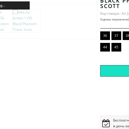
BLACK P
SCOTT
g...
Код товара:: Air 
Оценка покупателе
36
37
3
44
45
Бесплатн
в день з