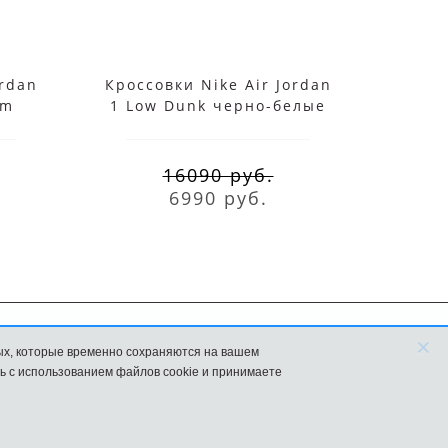
ordan
Кроссовки Nike Air Jordan
Nik
im
1 Low Dunk черно-белые
Ac
16090 руб.
6990 руб.
×
ых, которые временно сохраняются на вашем
FAQ
Новости
ь с использованием файлов cookie и принимаете