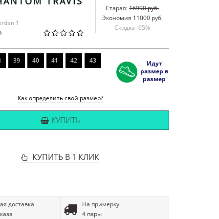
HANTOM TRAVIS
Старая:
16990 руб.
Экономия 11000 руб.
Jordan 1
Скидка -
65
%
й
8
39
40
41
42
43
Идут
размер в
размер
Как определить свой размер?
КУПИТЬ
КУПИТЬ В 1 КЛИК
ая доставка
На примерку
аказа
4 пары