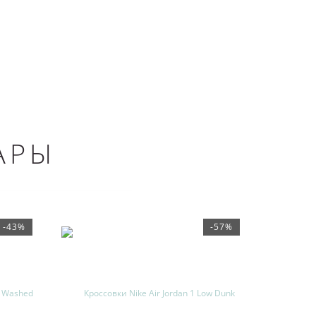
АРЫ
-43%
-57%