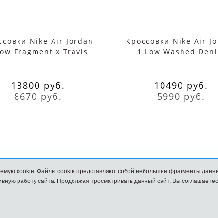
ссовки Nike Air Jordan
Кроссовки Nike Air J
Low Fragment x Travis
1 Low Washed Den
Scott
13800 руб.
10490 руб.
8670 руб.
5990 руб.
емую cookie. Файлы cookie представляют собой небольшие фрагменты данн
Обмен и возврат
Размеры
вную работу сайта. Продолжая просматривать данный сайт, Вы соглашаетес
и