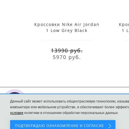
Кроссовки Nike Air Jordan
Кро
1 Low Grey Black
1 
13990 руб.
5970 руб.
Данный сайт может использовать общеотраслевую технологию, называ
Nike интернет
Доставка и оплата
компьютере или мобильном устройстве, и обеспечивают более эффекти
магазин
Политика
условия
политики в отношении обработки персональных данных.
Конфиденциальност
ПОДТВЕРЖДАЮ ОЗНАКОМЛЕНИЕ И СОГЛАСИЕ