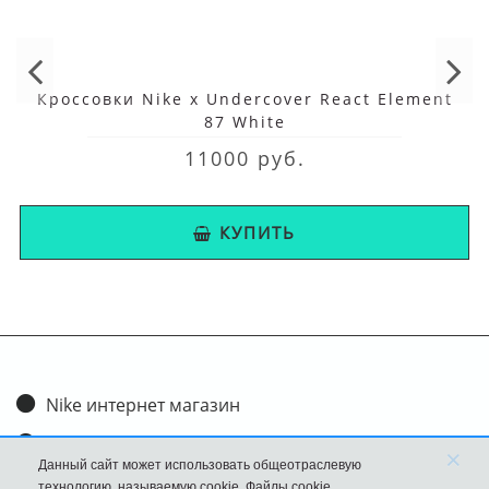
Кроссовки Nike x Undercover React Element
87 White
11000 руб.
КУПИТЬ
Nike интернет магазин
Доставка и оплата
×
Данный сайт может использовать общеотраслевую
Обмен и возврат
технологию, называемую cookie. Файлы cookie