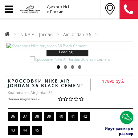
Дисконт №1
в России
Nike Air Jordan
Air Jordan 36
Loading...
КРОССОВКИ NIKE AIR
17990 руб.
JORDAN 36 BLACK CEMENT
Код товара:: Air Jordan 36
Оценка покупателей
36
37
38
39
40
41
42
Идут размер в
43
44
45
размер