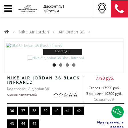
Дисконт №1
в России
Nike Air Jordan
Air Jordan 36
Loading...
NIKE AIR JORDAN 36 BLACK
7790 руб.
INFRARED
Старая:
17990 руб.
Код товара:: Air Jordan 36
Экономия 10200 руб.
Оценка покупателей
Скидка -
57
%
36
37
38
39
40
41
42
Идут размер в
43
44
45
размер