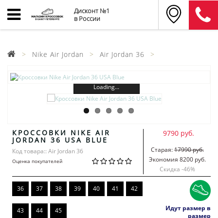
Дисконт №1
в России
Nike Air Jordan
Air Jordan 36
Loading...
КРОССОВКИ NIKE AIR
9790 руб.
JORDAN 36 USA BLUE
Старая:
17990 руб.
Код товара:: Air Jordan 36
Экономия 8200 руб.
Оценка покупателей
Скидка -
46
%
36
37
38
39
40
41
42
Идут размер в
43
44
45
размер