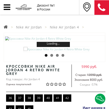
Дисконт №1
в России
Nike Air Jordan
Nike Air Jordan 4
Loading...
КРОССОВКИ NIKE AIR
5990 руб.
JORDAN 4 RETRO WHITE
GREY
Старая:
13990 руб.
Код товара:: Air Jordan 4
Экономия 8000 руб.
Оценка покупателей
Скидка -
57
%
36
37
38
39
40
41
42
Идут размер в
43
44
45