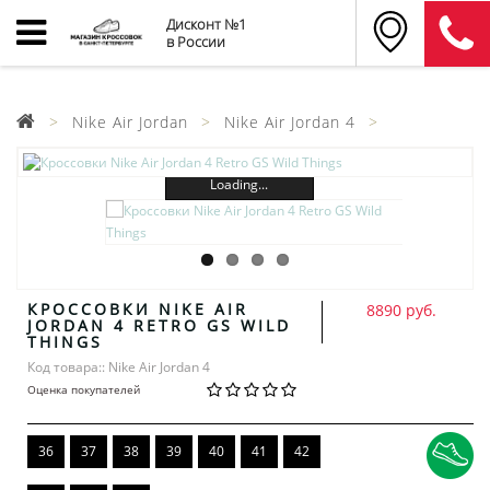
Дисконт №1
в России
Nike Air Jordan
Nike Air Jordan 4
Loading...
КРОССОВКИ NIKE AIR
8890 руб.
JORDAN 4 RETRO GS WILD
THINGS
Код товара:: Nike Air Jordan 4
Оценка покупателей
36
37
38
39
40
41
42