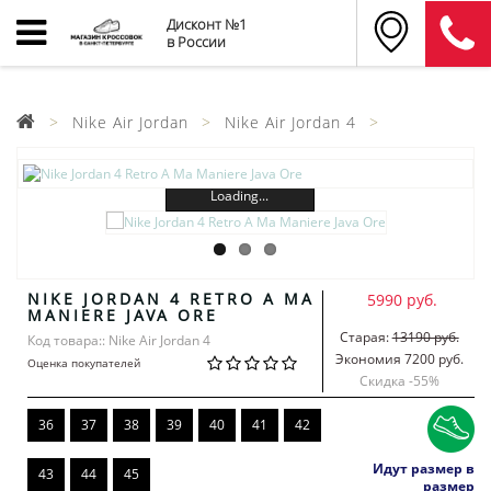
Дисконт №1
в России
Nike Air Jordan
Nike Air Jordan 4
Loading...
NIKE JORDAN 4 RETRO A MA
5990 руб.
MANIERE JAVA ORE
Старая:
13190 руб.
Код товара:: Nike Air Jordan 4
Экономия 7200 руб.
Оценка покупателей
Скидка -
55
%
36
37
38
39
40
41
42
Идут размер в
43
44
45
размер