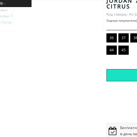
JORDAN 
g...
CITRUS
Код товара:: Air 
Оценка покупателе
36
37
3
44
45
Бесплатн
в день з