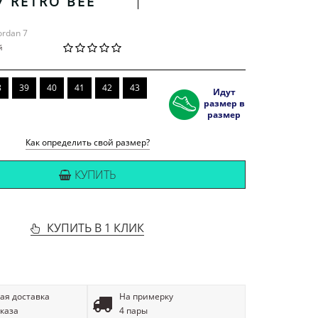
7 RETRO BEE
Jordan 7
й
8
39
40
41
42
43
Идут
размер в
размер
Как определить свой размер?
КУПИТЬ
КУПИТЬ В 1 КЛИК
ая доставка
На примерку
аказа
4 пары