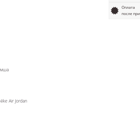
Оплата
после пр
амша
Nike Air Jordan