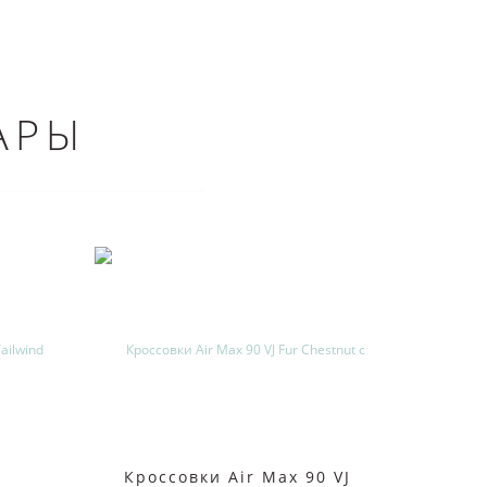
АРЫ
Кроссовки Air Max 90 VJ
Крос