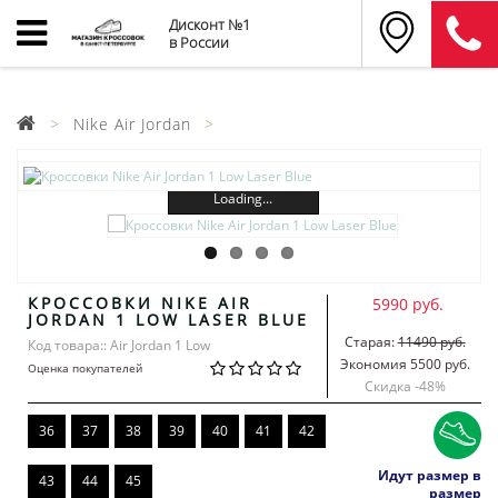
Дисконт №1
в России
Nike Air Jordan
Loading...
КРОССОВКИ NIKE AIR
5990 руб.
JORDAN 1 LOW LASER BLUE
Старая:
11490 руб.
Код товара:: Air Jordan 1 Low
Экономия 5500 руб.
Оценка покупателей
Скидка -
48
%
36
37
38
39
40
41
42
Идут размер в
43
44
45
размер