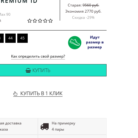
PREMIUM ID
Старая:
9560 руб.
Экономия 2770 руб.
Max 90
Скидка -
29
%
й
Идут
3
44
45
размер в
размер
Как определить свой размер?
КУПИТЬ
КУПИТЬ В 1 КЛИК
ая доставка
На примерку
аказа
4 пары