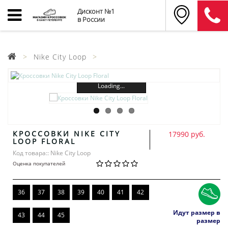
Дисконт №1
в России
Nike City Loop
Loading...
КРОССОВКИ NIKE CITY
17990 руб.
LOOP FLORAL
Код товара:: Nike City Loop
Оценка покупателей
36
37
38
39
40
41
42
Идут размер в
43
44
45
размер