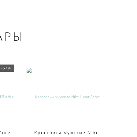
АРЫ
-57%
Gore
Кроссовки мужские Nike
Кросс