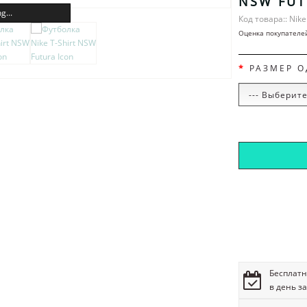
NSW FUT
g...
Код товара:: Nike
Оценка покупателе
РАЗМЕР 
Бесплатн
в день з