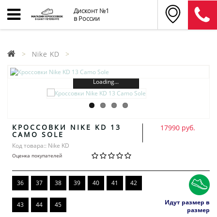
Дисконт №1
в России
Nike KD
Loading...
КРОССОВКИ NIKE KD 13
17990 руб.
CAMO SOLE
Код товара:: Nike KD
Оценка покупателей
36
37
38
39
40
41
42
Идут размер в
43
44
45
размер