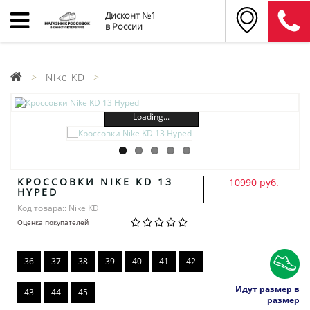
Дисконт №1
в России
Nike KD
Loading...
КРОССОВКИ NIKE KD 13
10990 руб.
HYPED
Код товара:: Nike KD
Оценка покупателей
36
37
38
39
40
41
42
Идут размер в
43
44
45
размер