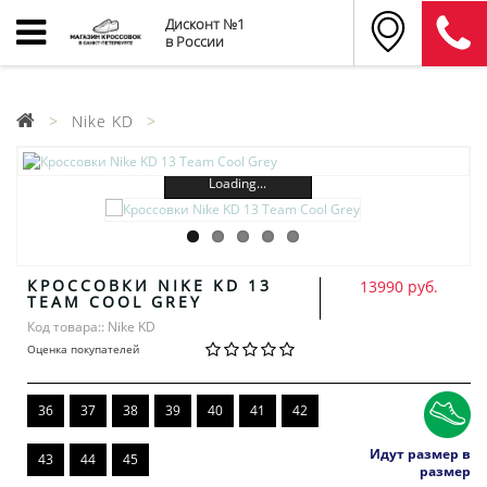
Дисконт №1
в России
Nike KD
Loading...
КРОССОВКИ NIKE KD 13
13990 руб.
TEAM COOL GREY
Код товара:: Nike KD
Оценка покупателей
36
37
38
39
40
41
42
Идут размер в
43
44
45
размер