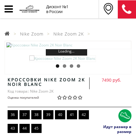
Дисконт №1
в России
Nike Zoom
Nike Zoom 2K
Loading...
КРОССОВКИ NIKE ZOOM 2K
7490 руб.
NOIR BLANC
Код товара:: Nike Zoom 2K
Оценка покупателей
36
37
38
39
40
41
42
Идут размер в
43
44
45
размер