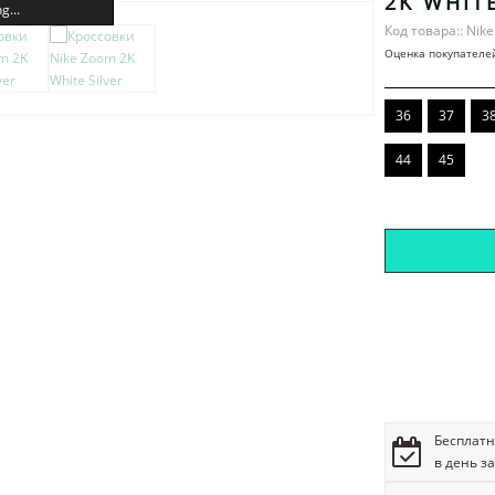
2K WHITE
g...
Код товара:: Nik
Оценка покупателе
36
37
3
44
45
Бесплатн
в день з