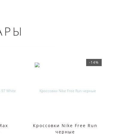
АРЫ
-14%
Max
Кроссовки Nike Free Run
Крос
e
черные