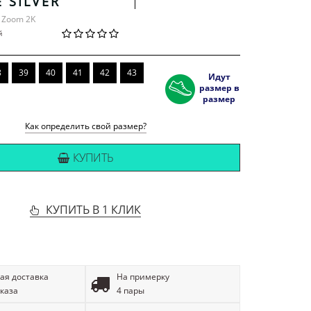
 SILVER
e Zoom 2K
й
8
39
40
41
42
43
Идут
размер в
размер
Как определить свой размер?
КУПИТЬ
КУПИТЬ В 1 КЛИК
ая доставка
На примерку
аказа
4 пары