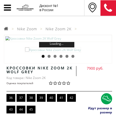
Дисконт №1
в России
Nike Zoom
Nike Zoom 2K
Loading...
КРОССОВКИ NIKE ZOOM 2K
7900 руб.
WOLF GREY
Код товара:: Nike Zoom 2K
Оценка покупателей
36
37
38
39
40
41
42
Идут размер в
43
44
45
размер