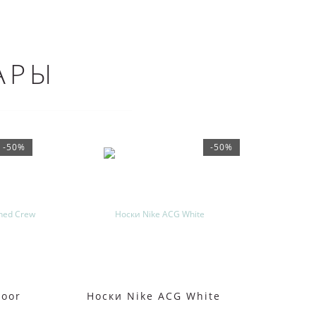
АРЫ
-50%
-50%
door
Носки Nike ACG White
Носки