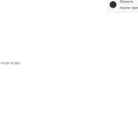
Оплата
после пр
енная кожа