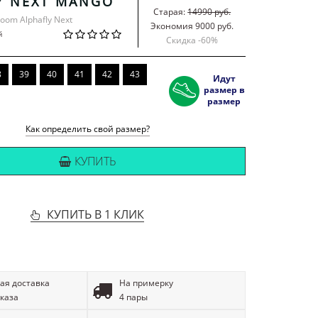
Y NEXT MANGO
Старая:
14990 руб.
Zoom Alphafly Next
Экономия 9000 руб.
й
Скидка -
60
%
8
39
40
41
42
43
Идут
размер в
размер
Как определить свой размер?
КУПИТЬ
КУПИТЬ В 1 КЛИК
ая доставка
На примерку
аказа
4 пары