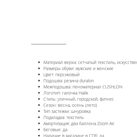
ОПИСАНИЕ
Материал верха: сетчатый текстиль, искусств
Размеры обуви: мужские и женские
Цвет: персиковый
Подошва: резина
duralon
Межподошва: пеноматериал CUSHLON
Логотип: галочка Найк
Стиль: уличный, городской, фитнес
Сезон: весна, осень (лето)
Тип застежки: шнуровка
Подкладка: текстиль
Амортизация: два баллона
Zoom Air
Беговые: да
Наличие в магазине в СПб: да