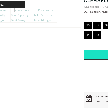
ALPHAFL
g...
Код товара:: Air 
Оценка покупателе
36
37
3
44
45
Бесплатн
в день з