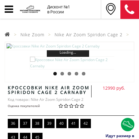
Дисконт №1
в России
Nike Zoom
Nike Air Zoom Spiridon Cage 2
Loading...
КРОССОВКИ NIKE AIR ZOOM
12990 руб.
SPIRIDON CAGE 2 CARNABY
Код товара:: Nike Air Zoom Spiridon Cage 2
Оценка покупателей
36
37
38
39
40
41
42
Идут размер в
43
44
45