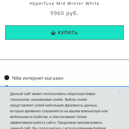
Hyperfuse Mid Winter White
9960 руб.
КУПИТЬ
Nike интернет магазин
Доставка и оплата
×
Данный сайт может использовать общеотраслевую
Обмен и возврат
технологию, называемую cookie. Файлы cookie
представляют собой небольшие фрагменты данных,
Размеры
которые временно сохраняются на вашем компьютере или
мобильном устройстве, и обеспечивают более
FAQ
эффективную работу сайта. Продолжая просматривать
данный сайт, Вы соглашаетесь с использованием файлов