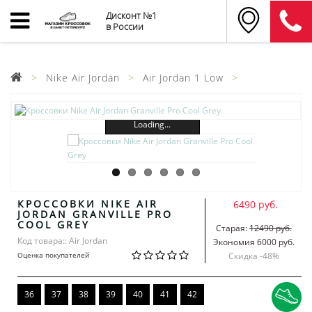
Дисконт №1
в России
Nike Air Jordan
Air Jordan 1 Low
Loading...
КРОССОВКИ NIKE AIR
6490 руб.
JORDAN GRANVILLE PRO
COOL GREY
Старая:
12490 руб.
Код товара:: Air Jordan
Экономия 6000 руб.
Оценка покупателей
Скидка -
48
%
36
37
38
39
40
41
42