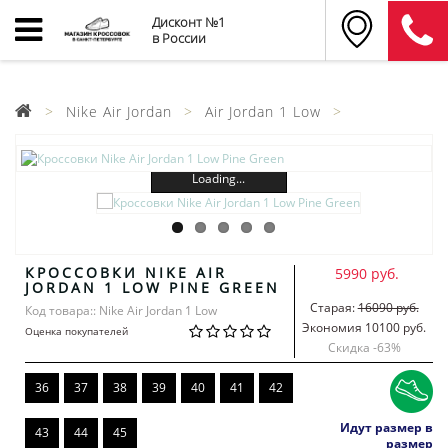
Дисконт №1
в России
Nike Air Jordan
Air Jordan 1 Low
Loading...
КРОССОВКИ NIKE AIR
5990 руб.
JORDAN 1 LOW PINE GREEN
Старая:
16090 руб.
Код товара:: Nike Air Jordan 1 Low
Экономия 10100 руб.
Оценка покупателей
Скидка -
63
%
36
37
38
39
40
41
42
Идут размер в
43
44
45
размер