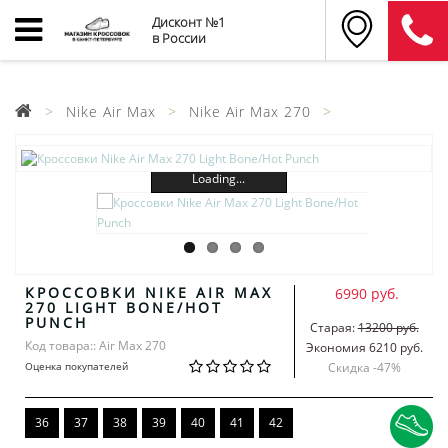
Дисконт №1
в России
Nike Air Max
Nike Air Max 270
Loading...
КРОССОВКИ NIKE AIR MAX
6990 руб.
270 LIGHT BONE/HOT
PUNCH
Старая:
13200 руб.
Код товара:: Air Max 270
Экономия 6210 руб.
Оценка покупателей
Скидка -
47
%
36
37
38
39
40
41
42