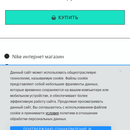
Разработчик говорил: "Прошу учесть, что в основу новой
серии легли трекинговые ботинки". В 82-м никто не
КУПИТЬ
догадывался, что упомянутые мужские кроссовки появятся в
лукбуках и завоюют мировые подиумы.
У нас - обширный ассортимент стилей, форм и размеров. Для
наружных вставок производитель использует натуральную
Nike интернет магазин
кожу, что придает изделию дополнительную прочность.
Доставка и оплата
Высокое качество продукции сочетается с приятными ценами.
×
Данный сайт может использовать общеотраслевую
Обмен и возврат
Забрать товар из офиса в СПб вы можете бесплатно. Кроме
технологию, называемую cookie. Файлы cookie
представляют собой небольшие фрагменты данных,
Размеры
того, доставка налажена по всей России.
которые временно сохраняются на вашем компьютере или
мобильном устройстве, и обеспечивают более
FAQ
эффективную работу сайта. Продолжая просматривать
данный сайт, Вы соглашаетесь с использованием файлов
Новости
cookie и принимаете
условия
политики в отношении
Политика Конфиденциальности
обработки персональных данных.
ПОДТВЕРЖДАЮ ОЗНАКОМЛЕНИЕ И