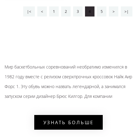
|<
<
1
2
3
4
5
>
>|
Мир баскетбольных соревнований необратимо изменился в
1982 году вместе с релизом сверхпрочных кроссовок Найк Аир
Форс 1. Эту обувь можно назвать легендарной, а занимался
запуском серии дизайнер Брюс Килгор. Для компании
упомянутая модель стала знаковой, сейчас это один из
культовых обувных брендов. Россияне уже получили
УЗНАТЬ БОЛЬШЕ
возможность купить Nike Air Force 1 в нашем онлайн-магазине
по отличным и достаточно низким расценкам. На сайте