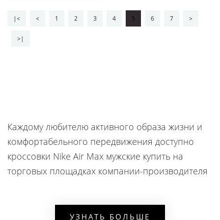
|<
<
1
2
3
4
5
6
7
>
>|
Каждому любителю активного образа жизни и
комфортабельного передвижения доступно
кроссовки Nike Air Max мужские купить на
торговых площадках компании-производителя
в СПб. Американская корпорация производит и
реализует Найк Аир Макс мужские в различных
конфигурациях.
УЗНАТЬ БОЛЬШЕ