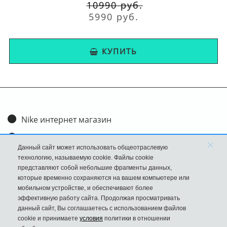
10990 руб.
травмирования. Наличие воздушных вставок
5990 руб.
обеспечивает пружинистость при
соприкосновении с любой поверхностью.
КУПИТЬ
В комбинациях сочетается кожа и текстиль, с
блоком контрастных оригинальных вставок.
Натуральные материалы верху придают не
только эстетичный вид цветом, но и наделяют
туфли оригинальным дизайном.
Nike интернет магазин
Реализуемые размеры – от 36 до 46 во всем
Доставка и оплата
×
Данный сайт может использовать общеотраслевую
многообразии расцветок и высоты. Линейку
Обмен и возврат
технологию, называемую cookie. Файлы cookie
отличает максимальная невесомость,
представляют собой небольшие фрагменты данных,
Размеры
которые временно сохраняются на вашем компьютере или
созданная с использованием новых бесшовных
мобильном устройстве, и обеспечивают более
FAQ
накладок, они значительно легче предыдущих
эффективную работу сайта. Продолжая просматривать
данный сайт, Вы соглашаетесь с использованием файлов
Новости
культовых образцов. Износу препятствует и
cookie и принимаете
условия
политики в отношении